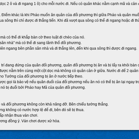
i dọc 2 ô và đi ngang 1 ô) cho mỗi nước đi. Nếu có quân khác nằm cạnh mã và cản
 Điểm khác là khi Pháo muốn ăn quân của đối phương thì giữa Pháo và quân muố
 sông thì chỉ được đi thẳng tiến. Khi đã vượt qua sông có thể đi ngang hoặc đi th
mà có thể đi khắp bàn cờ theo luật đi chéo của nó.
sân nhà" mà có thể đi sang lãnh thổ đối phương.
iên ngang bên phần sân nhà và đi thẳng lên, đến khi qua sông thì được đi ngang.
 trí đang đứng của quân đối phương, quân đối phương bị ăn và bị lấy ra khỏi bàn 
ược nằm trên cùng một cột dọc mà không có quân cản ở giữa. Nước đi để 2 quân t
cho Tướng của đối phương bị ăn ở nước tiếp theo.
ợc gọi là bảo vệ nếu quân đuổi của đối phương nếu ăn nó có thể bị ăn lại ngay tr
 nó bị đuổi bởi Pháo hay Mã của quân đối phương.
 và đối phương không còn khả năng đỡ. Bên chiếu tướng thắng.
ưng không có nước hợp lệ để đi, bên đó sẽ bị thua.
ấp nhận thua ván chơi.
ơng đồng ý. Ván chơi được xử hòa.