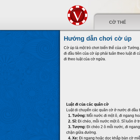
CỜ THẾ
Hướng dẫn chơi cờ úp
Cờ úp là một trò chơi biến thể của cờ Tướng
đi đầu tiên của cờ úp phải tuân theo luật đi 
đi theo luật của cờ ngửa.
Luật đi của các quân cờ
Luật di chuyển các quân cờ ở nước đi đầu 
1. Tướng:
Mỗi nước đi một ô, đi ngang h
2. Sĩ:
Đi chéo, mỗi nước một ô. Sĩ luôn ở 
3. Tượng:
Đi chéo 2 ô mỗi nước, đi ngan
chặn giữa đường.
4. Xe:
Đi ngang hoặc dọc khắp bàn cờ miễ