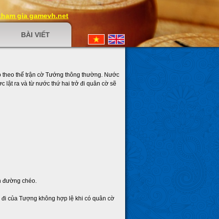
 tham gia gamevh.net
BÀI VIẾT
ắp theo thế trận cờ Tướng thông thường. Nước
c lật ra và từ nước thứ hai trở đi quân cờ sẽ
h đường chéo.
đi của Tượng không hợp lệ khi có quân cờ