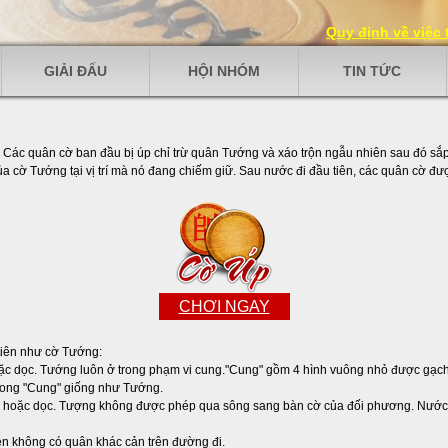
Quy định về việc
GIẢI ĐẤU
HỘI NHÓM
TIN TỨC
. Các quân cờ ban đầu bị úp chỉ trừ quân Tướng và xáo trộn ngẫu nhiên sau đó s
của cờ Tướng tại vị trí mà nó đang chiếm giữ. Sau nước đi đầu tiên, các quân cờ đượ
CHƠI NGAY
tiên như cờ Tướng:
oặc dọc. Tướng luôn ở trong phạm vi cung."Cung" gồm 4 hình vuông nhỏ được gạc
trong "Cung" giống như Tướng.
g hoặc dọc. Tượng không được phép qua sông sang bàn cờ của đối phương. Nước 
n không có quân khác cản trên đường đi.