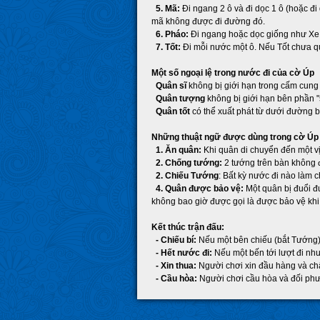
5. Mã:
Đi ngang 2 ô và đi dọc 1 ô (hoặc đ
mã không được đi đường đó.
6. Pháo:
Đi ngang hoặc dọc giống như Xe.
7. Tốt:
Đi mỗi nước một ô. Nếu Tốt chưa qua
Một số ngoại lệ trong nước đi của cờ Úp
Quân sĩ
không bị giới hạn trong cấm cung 
Quân tượng
không bị giới hạn bên phần "
Quân tốt
có thể xuất phát từ dưới đường b
Những thuật ngữ được dùng trong cờ Úp
1. Ăn quân:
Khi quân di chuyển đến một vị
2. Chống tướng:
2 tướng trên bàn không đ
2. Chiếu Tướng
: Bất kỳ nước đi nào làm 
4. Quân được bảo vệ:
Một quân bị đuổi đư
không bao giờ được gọi là được bảo vệ khi
Kết thúc trận đấu:
- Chiếu bí:
Nếu một bên chiếu (bắt Tướng)
- Hết nước đi:
Nếu một bến tới lượt đi nh
- Xin thua:
Người chơi xin đầu hàng và ch
- Cầu hòa:
Người chơi cầu hòa và đối phư